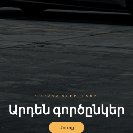
ԴԱՐՁԵՔ ԳՈՐԾԸՆԿԵՐ
Արդեն գործընկեր
Մուտք