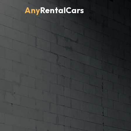
Any
RentalCars